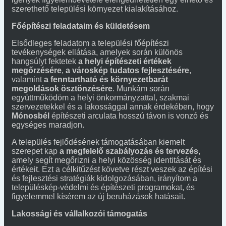
szerethető települési környezet kialakításához.
Főépítészi feladataim és küldetésem
Elsődleges feladatom a települési főépítészi
tevékenységek ellátása, amelyek során különös
hangsúlyt fektetek
a helyi építészeti értékek
megőrzésére
,
a városkép tudatos fejlesztésére
,
valamint
a fenntartható és környezetbarát
megoldások ösztönzésére
. Munkám során
együttműködöm a helyi önkormányzattal, szakmai
szervezetekkel és a lakossággal annak érdekében, hogy
Mónosbél
építészeti arculata hosszú távon is vonzó és
egységes maradjon.
A település fejlődésének támogatásában kiemelt
szerepet kap
a megfelelő szabályozás és tervezés
,
amely segít megőrizni a helyi közösség identitását és
értékeit. Ezt a célkitűzést követve részt veszek az építési
és fejlesztési stratégiák kidolgozásában, irányítom a
településkép-védelmi és építészeti programokat, és
figyelemmel kísérem az új beruházások hatásait.
Lakossági és vállalkozói támogatás