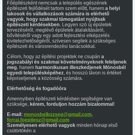
Főépítészként nemcsak a település egészének
építészeti fejlődését tartom szem előtt, hanem
a helyi
lakosok és vállalkozások számára is elérhető
vagyok, hogy szakmai támogatást nyújtsak
építészeti kérdésekben
. Legyen szó új épületek
tervezéséről, meglévő épületek átalakításáról,
bővítéséről vagy egy adott fejlesztési elképzelés
kivitelezhetőségéről, szívesen segítek a szükséges
építészeti és városrendezési tanácsokkal.
Célom, hogy az építési projektek ne csupán
a
jogszabályi és szakmai követelményeknek feleljenek
meg
, hanem
harmonikusan illeszkedjenek Mónosbél
egyedi településképéhez
, és hosszú távon is értéket
képviseljenek a közösség számára.
Elérhetőség és fogadóóra
Amennyiben építészeti kérdésben segítségre van
szüksége,
kérem, forduljon hozzám bizalommal
!
E-mail:
monosbelkozseg@gmail.com
,
forrai.foepitesz@gmail.com
Személyesen elérhető vagyok
minden hónap első
csütörtökén a