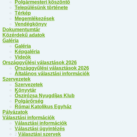
Polgármesteri köszöntő
Településünk története
Térkép
Megemlékezések
Vendégkönyv
Dokumentumtár
Közérdekű adatok
Galéria
Galéria
Képgaléria
Videók
Országgyűlési választások 2026
Országgyűlési választások 2026
Általános választási információk
Szervezetek
Szervezetek
Könyvtár
Őszirózsa Nyugdíjas Klub
Polgárőrség
Római Katolikus Egyház
Pályázatok
Választási információk
Választási információk
Választási ügyintézés
Választási szervek
2