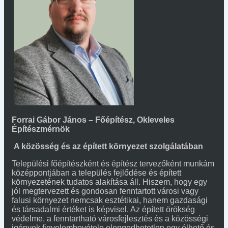
Forrai Gábor János – Főépítész, Okleveles
Építészmérnök
A közösség és az épített környezet szolgálatában
Települési főépítészként és építész tervezőként munkám
középpontjában a település fejlődése és épített
környezetének tudatos alakítása áll. Hiszem, hogy egy
jól megtervezett és gondosan fenntartott városi vagy
falusi környezet nemcsak esztétikai, hanem gazdasági
és társadalmi értéket is képvisel. Az épített örökség
védelme, a fenntartható városfejlesztés és a közösségi
igények figyelembevétele elengedhetetlen egy élhető és