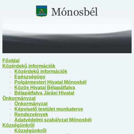
Főoldal
Közérdekű információk
Közérdekű információk
Egészségügy
Polgármesteri Hivatal Mónosbél
Közös Hivatal Bélapátfalva
Bélapátfalva Járási Hivatal
Önkormányzat
Önkormányzat
Képviselő testület munkaterve
Rendezvények
Adatvédelmi szabályzat Mónosbél
Községünkről
Községünkről