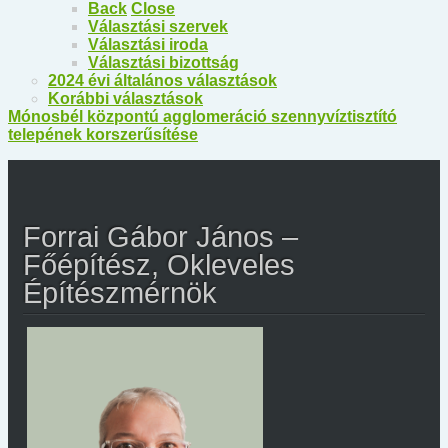
Back
Close
Választási szervek
Választási iroda
Választási bizottság
2024 évi általános választások
Korábbi választások
Mónosbél központú agglomeráció szennyvíztisztító
telepének korszerűsítése
Forrai Gábor János –
Főépítész, Okleveles
Építészmérnök