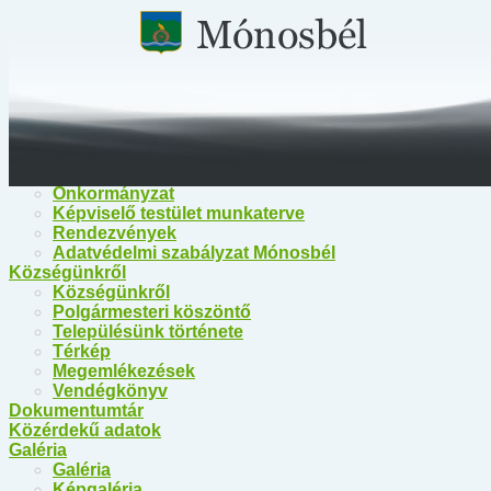
Főoldal
Közérdekű információk
Közérdekű információk
Egészségügy
Polgármesteri Hivatal Mónosbél
Közös Hivatal Bélapátfalva
Bélapátfalva Járási Hivatal
Önkormányzat
Önkormányzat
Képviselő testület munkaterve
Rendezvények
Adatvédelmi szabályzat Mónosbél
Községünkről
Községünkről
Polgármesteri köszöntő
Településünk története
Térkép
Megemlékezések
Vendégkönyv
Dokumentumtár
Közérdekű adatok
Galéria
Galéria
Képgaléria