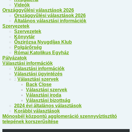
Videók
Országgyűlési választások 2026
Országgyűlési választások 2026
Általános választási információk
Szervezetek
Szervezetek
Könyvtár
Őszirózsa Nyugdíjas Klub
Polgárőrség
Római Katolikus Egyház
Pályázatok
Választási információk
Választási információk
Választási ügyintézés
Választási szervek
2
Back
Close
Választási szervek
Választási iroda
Választási bizottság
2024 évi általános választások
Korábbi választások
Mónosbél központú agglomeráció szennyvíztisztító
telepének korszerűsítése