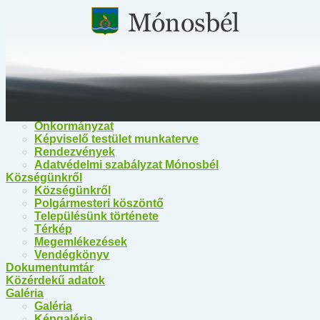
Főoldal
Közérdekű információk
Közérdekű információk
Egészségügy
Polgármesteri Hivatal Mónosbél
Közös Hivatal Bélapátfalva
Bélapátfalva Járási Hivatal
Önkormányzat
Önkormányzat
Képviselő testület munkaterve
Rendezvények
Adatvédelmi szabályzat Mónosbél
Községünkről
Községünkről
Polgármesteri köszöntő
Településünk története
Térkép
Megemlékezések
Vendégkönyv
Dokumentumtár
Közérdekű adatok
Galéria
Galéria
Képgaléria