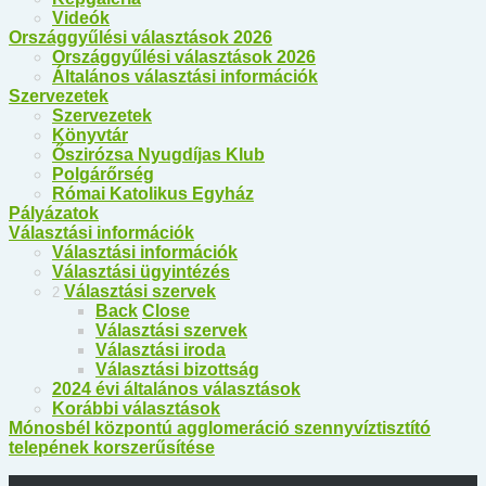
Videók
Országgyűlési választások 2026
Országgyűlési választások 2026
Általános választási információk
Szervezetek
Szervezetek
Könyvtár
Őszirózsa Nyugdíjas Klub
Polgárőrség
Római Katolikus Egyház
Pályázatok
Választási információk
Választási információk
Választási ügyintézés
Választási szervek
2
Back
Close
Választási szervek
Választási iroda
Választási bizottság
2024 évi általános választások
Korábbi választások
Mónosbél központú agglomeráció szennyvíztisztító
telepének korszerűsítése