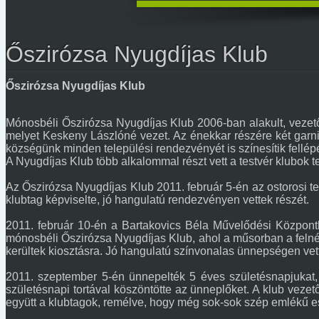
Őszirózsa Nyugdíjas Klub
Őszirózsa Nyugdíjas Klub
Mónosbéli Őszirózsa Nyugdíjas Klub 2006-ban alakult, vezet
melyet Keskeny Lászlóné vezet. Az énekkar részére két garnit
községünk minden települési rendezvényét is színesítik fellép
A Nyugdíjas Klub több alkalommal részt vett a testvér klubok 
Az Őszirózsa Nyugdíjas Klub 2011. február 5-én az ostorosi te
klubtag képviselte, jó hangulatú rendezvényen vettek részét.
2011. február 10-én a Bartakovics Béla Művelődési Központ
mónosbéli Őszirózsa Nyugdíjas Klub, ahol a műsorban a felné
kerültek kiosztásra. Jó hangulatú színvonalas ünnepségen vett
2011. szeptember 5-én ünnepelték 5 éves születésnapjukat,
születésnapi tortával köszöntötte az ünneplőket. A klub vezető
együtt a klubtagok, remélve, hogy még sok-sok szép emlékű est