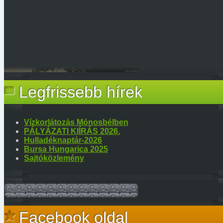
Legfrissebb hírek
Vízkorlátozás Mónosbélben
PÁLYÁZATI KIÍRÁS 2026.
Hulladéknaptár-2026
Bursa Hungarica 2025
Sajtóközlemény
Facebook oldal