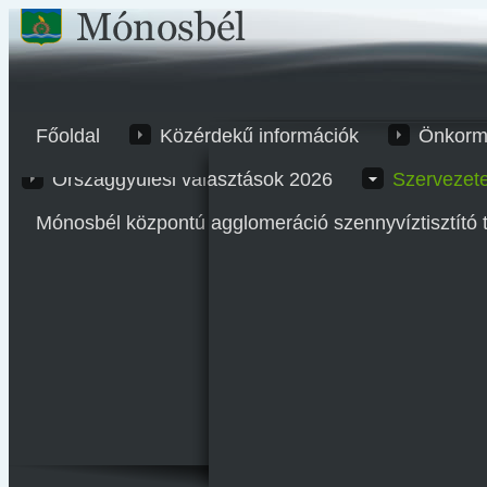
Főoldal
Közérdekű információk
Önkorm
Országgyűlési választások 2026
Szervezet
Mónosbél központú agglomeráció szennyvíztisztító 