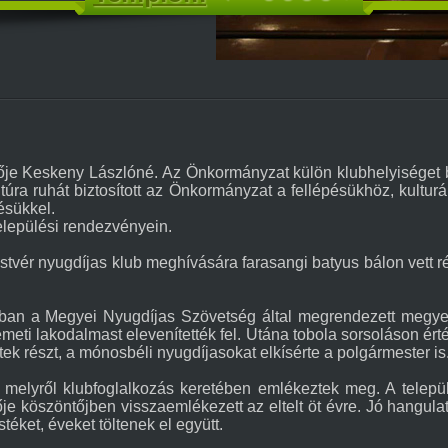
ője Keskeny Lászlóné. Az Önkormányzat külön klubhelyiséget bi
úra ruhát biztosított az Önkormányzat a fellépésükhöz, kultur
ésükkel.
települési rendezvényein.
stvér nyugdíjas klub meghívására farasangi batyus bálon vett rés
ban a Megyei Nyugdíjas Szövetség által megrendezett megyeb
meti lakodalmast elevenítették fel. Utána tobola sorsoláson é
ek részt, a mónosbéli nyugdíjasokat elkísérte a polgármester is
 melyről klubfoglalkozás keretében emlékeztek meg. A telepü
je köszöntőjben visszaemlékezett az eltelt öt évre. Jó hangulatú
éket, éveket töltenek el együtt.