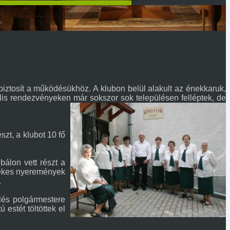
ztosít a működésükhöz. A klubon belül alakult az énekkaruk,
ális rendezvényeken már sokszor sok településen felléptek, de
zt, a klubot 10 fő
álon vett részt a
rtékes nyeremények
.
lés polgármestere
 estét töltöttek el