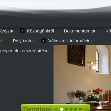
ányzat
Községünkről
Dokumentumtár
Kö
ek
Pályázatok
Választási információk
telepének korszerűsítése
Templom