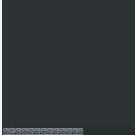
Legfrissebb hírek
Vízkorlátozás Mónosbélben
PÁLYÁZATI KIÍRÁS 2026.
Hulladéknaptár-2026
Bursa Hungarica 2025
Sajtóközlemény