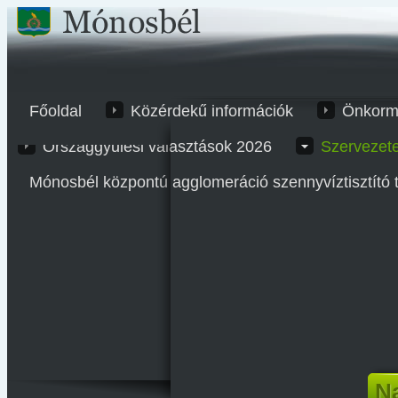
Főoldal
Közérdekű információk
Önkorm
Országgyűlési választások 2026
Szervezet
Mónosbél központú agglomeráció szennyvíztisztító 
Na