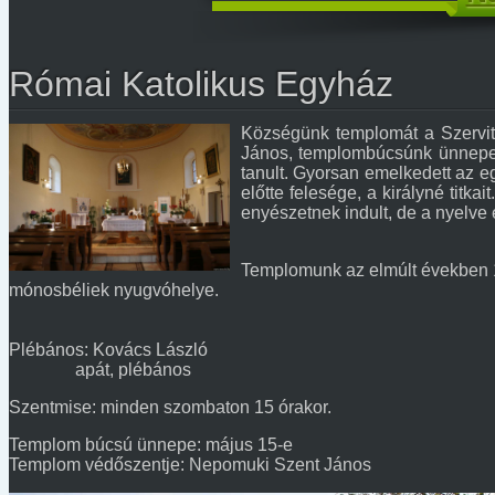
Római Katolikus Egyház
Községünk templomát a Szervita
János, templombúcsúnk ünnepe:
tanult. Gyorsan emelkedett az egy
előtte felesége, a királyné titk
enyészetnek indult, de a nyelve é
Templomunk az elmúlt években 19
mónosbéliek nyugvóhelye.
Plébános: Kovács László
apát, plébános
Szentmise: minden szombaton 15 órakor.
Templom búcsú ünnepe: május 15-e
Templom védőszentje: Nepomuki Szent János