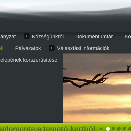
ányzat
Községünkről
Dokumentumtár
Kö
ek
Pályázatok
Választási információk
telepének korszerűsítése
plemente a temető kertből