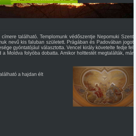
end címere található. Templomunk védőszentje Nepomuki Szent
k nevű kis faluban született. Prágában és Padovában jogot
sége gyóntatójául választotta. Vencel király követelte fedje fel
jd a Moldva folyóba dobatta. Amikor holttestét megtalálták, már
lálható a hajdan élt