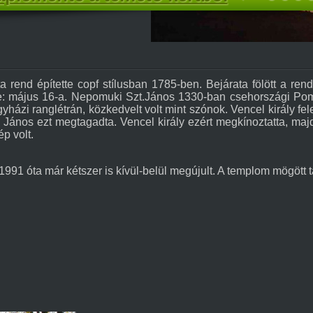
 rend építette copf stílusban 1785-ben. Bejárata fölött a r
 május 16-a. Nepomuki Szt.János 1330-ban csehországi Pomu
házi ranglétrán, közkedvelt volt mint szónok. Vencel király fele
ait. János ezt megtagadta. Vencel király ezért megkínoztatta, ma
p volt.
91 óta már kétszer is kívül-belül megújult. A templom mögött ta