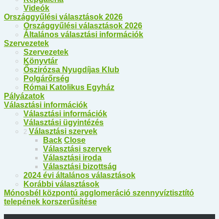
Videók
Országgyűlési választások 2026
Országgyűlési választások 2026
Általános választási információk
Szervezetek
Szervezetek
Könyvtár
Őszirózsa Nyugdíjas Klub
Polgárőrség
Római Katolikus Egyház
Pályázatok
Választási információk
Választási információk
Választási ügyintézés
Választási szervek
2
Back
Close
Választási szervek
Választási iroda
Választási bizottság
2024 évi általános választások
Korábbi választások
Mónosbél központú agglomeráció szennyvíztisztító
telepének korszerűsítése