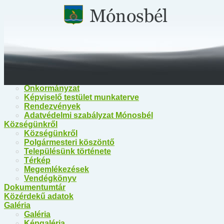
Főoldal
Közérdekű információk
Közérdekű információk
Egészségügy
Polgármesteri Hivatal Mónosbél
Közös Hivatal Bélapátfalva
Bélapátfalva Járási Hivatal
Önkormányzat
Önkormányzat
Képviselő testület munkaterve
Rendezvények
Adatvédelmi szabályzat Mónosbél
Községünkről
Községünkről
Polgármesteri köszöntő
Településünk története
Térkép
Megemlékezések
Vendégkönyv
Dokumentumtár
Közérdekű adatok
Galéria
Galéria
Képgaléria