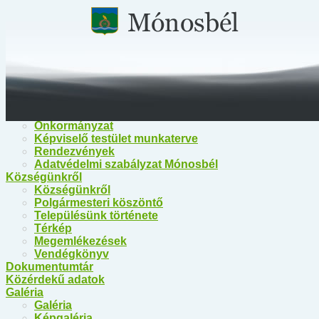
Főoldal
Közérdekű információk
Közérdekű információk
Egészségügy
Polgármesteri Hivatal Mónosbél
Közös Hivatal Bélapátfalva
Bélapátfalva Járási Hivatal
Önkormányzat
Önkormányzat
Képviselő testület munkaterve
Rendezvények
Adatvédelmi szabályzat Mónosbél
Községünkről
Községünkről
Polgármesteri köszöntő
Településünk története
Térkép
Megemlékezések
Vendégkönyv
Dokumentumtár
Közérdekű adatok
Galéria
Galéria
Képgaléria