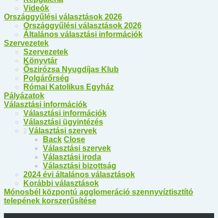
Videók
Országgyűlési választások 2026
Országgyűlési választások 2026
Általános választási információk
Szervezetek
Szervezetek
Könyvtár
Őszirózsa Nyugdíjas Klub
Polgárőrség
Római Katolikus Egyház
Pályázatok
Választási információk
Választási információk
Választási ügyintézés
Választási szervek
2
Back
Close
Választási szervek
Választási iroda
Választási bizottság
2024 évi általános választások
Korábbi választások
Mónosbél központú agglomeráció szennyvíztisztító
telepének korszerűsítése