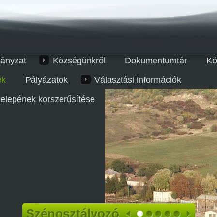
ányzat
Községünkről
Dokumentumtár
Kö
ek
Pályázatok
Választási információk
telepének korszerűsítése
Szénosztályozó