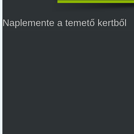
Naplemente a temető kertből
Kép találomra