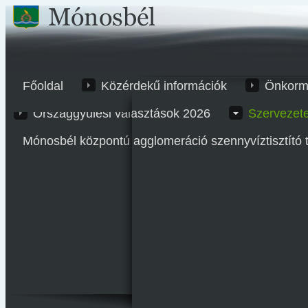
Főoldal
Közérdekű információk
Önkorm
Országgyűlési választások 2026
Szervezet
Mónosbél központú agglomeráció szennyvíztisztító 