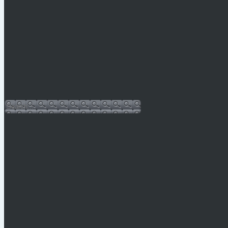
Legfrissebb hírek
Vízkorlátozás Mónosbélben
PÁLYÁZATI KIÍRÁS 2026.
Hulladéknaptár-2026
Bursa Hungarica 2025
Sajtóközlemény
Facebook oldal