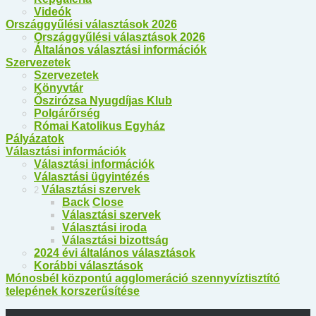
Videók
Országgyűlési választások 2026
Országgyűlési választások 2026
Általános választási információk
Szervezetek
Szervezetek
Könyvtár
Őszirózsa Nyugdíjas Klub
Polgárőrség
Római Katolikus Egyház
Pályázatok
Választási információk
Választási információk
Választási ügyintézés
Választási szervek
2
Back
Close
Választási szervek
Választási iroda
Választási bizottság
2024 évi általános választások
Korábbi választások
Mónosbél központú agglomeráció szennyvíztisztító
telepének korszerűsítése