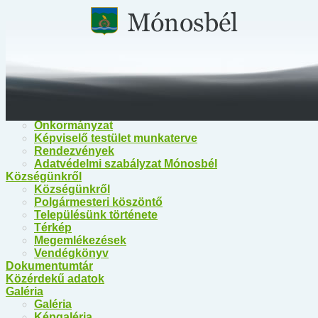
Főoldal
Közérdekű információk
Közérdekű információk
Egészségügy
Polgármesteri Hivatal Mónosbél
Közös Hivatal Bélapátfalva
Bélapátfalva Járási Hivatal
Önkormányzat
Önkormányzat
Képviselő testület munkaterve
Rendezvények
Adatvédelmi szabályzat Mónosbél
Községünkről
Községünkről
Polgármesteri köszöntő
Településünk története
Térkép
Megemlékezések
Vendégkönyv
Dokumentumtár
Közérdekű adatok
Galéria
Galéria
Képgaléria