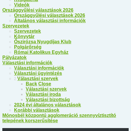
Videók
Országgyűlési választások 2026
Országgyűlési választások 2026
Általános választási információk
Szervezetek
Szervezetek
Könyvtár
Őszirózsa Nyugdíjas Klub
Polgárőrség
Római Katolikus Egyház
Pályázatok
Választási információk
Választási információk
Választási ügyintézés
Választási szervek
2
Back
Close
Választási szervek
Választási iroda
Választási bizottság
2024 évi általános választások
Korábbi választások
Mónosbél központú agglomeráció szennyvíztisztító
telepének korszerűsítése