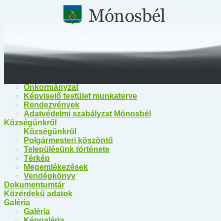
Főoldal
Közérdekű információk
Közérdekű információk
Egészségügy
Polgármesteri Hivatal Mónosbél
Közös Hivatal Bélapátfalva
Bélapátfalva Járási Hivatal
Önkormányzat
Önkormányzat
Képviselő testület munkaterve
Rendezvények
Adatvédelmi szabályzat Mónosbél
Községünkről
Községünkről
Polgármesteri köszöntő
Településünk története
Térkép
Megemlékezések
Vendégkönyv
Dokumentumtár
Közérdekű adatok
Galéria
Galéria
Képgaléria