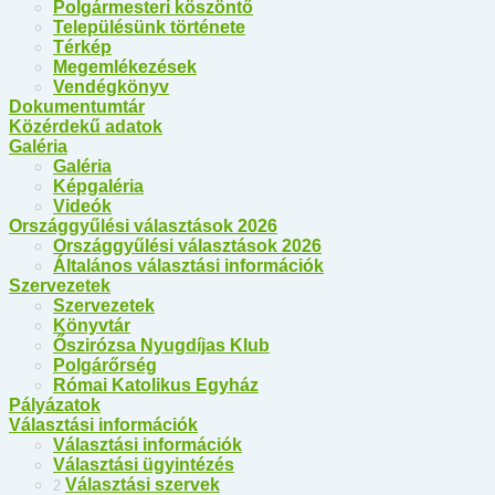
Polgármesteri köszöntő
Településünk története
Térkép
Megemlékezések
Vendégkönyv
Dokumentumtár
Közérdekű adatok
Galéria
Galéria
Képgaléria
Videók
Országgyűlési választások 2026
Országgyűlési választások 2026
Általános választási információk
Szervezetek
Szervezetek
Könyvtár
Őszirózsa Nyugdíjas Klub
Polgárőrség
Római Katolikus Egyház
Pályázatok
Választási információk
Választási információk
Választási ügyintézés
Választási szervek
2