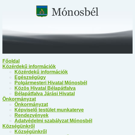
Főoldal
Közérdekű információk
Közérdekű információk
Egészségügy
Polgármesteri Hivatal Mónosbél
Közös Hivatal Bélapátfalva
Bélapátfalva Járási Hivatal
Önkormányzat
Önkormányzat
Képviselő testület munkaterve
Rendezvények
Adatvédelmi szabályzat Mónosbél
Községünkről
Községünkről