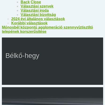
Back
Close
Választási szervek
Választási iroda
Választási bizottság
2024 évi általános választások
Korábbi választások
Mónosbél központú agglomeráció szennyvíztisztító
telepének korszerűsítése
Bélkő-hegy