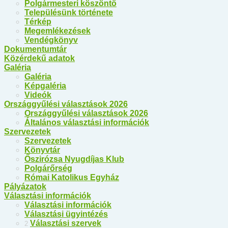
Polgármesteri köszöntő
Településünk története
Térkép
Megemlékezések
Vendégkönyv
Dokumentumtár
Közérdekű adatok
Galéria
Galéria
Képgaléria
Videók
Országgyűlési választások 2026
Országgyűlési választások 2026
Általános választási információk
Szervezetek
Szervezetek
Könyvtár
Őszirózsa Nyugdíjas Klub
Polgárőrség
Római Katolikus Egyház
Pályázatok
Választási információk
Választási információk
Választási ügyintézés
Választási szervek
2