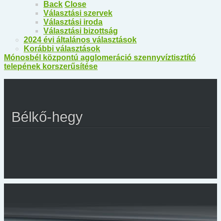
Back
Close
Választási szervek
Választási iroda
Választási bizottság
2024 évi általános választások
Korábbi választások
Mónosbél központú agglomeráció szennyvíztisztító
telepének korszerűsítése
Bélkő-hegy