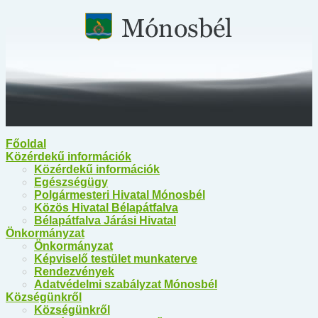
Főoldal
Közérdekű információk
Közérdekű információk
Egészségügy
Polgármesteri Hivatal Mónosbél
Közös Hivatal Bélapátfalva
Bélapátfalva Járási Hivatal
Önkormányzat
Önkormányzat
Képviselő testület munkaterve
Rendezvények
Adatvédelmi szabályzat Mónosbél
Községünkről
Községünkről