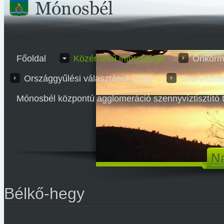
Főoldal
Közérdekű információk
Önkorm
Országgyűlési választások 2026
Szervezet
Mónosbél központú agglomeráció szennyvíztisztító 
Na
Bélkő-hegy