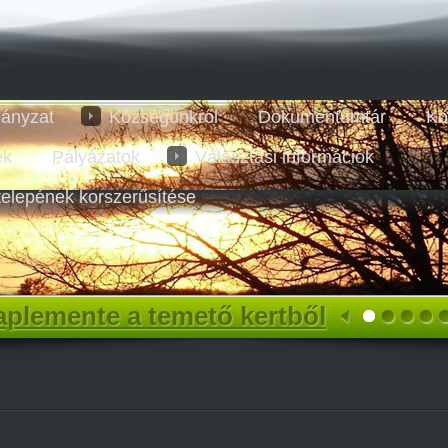
ányzat
Községünkről
Dokumentumtár
Kö
ek
Pályázatok
Választási információk
telepének korszerűsítése
plemente a temető kertből