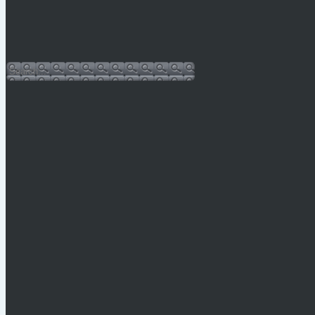
Hulladéknaptár-2026
Bursa Hungarica 2025
Sajtóközlemény
Facebook oldal