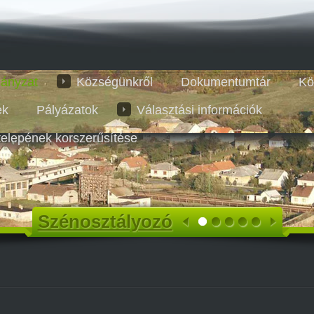
ányzat
Községünkről
Dokumentumtár
Kö
ek
Pályázatok
Választási információk
telepének korszerűsítése
Szénosztályozó