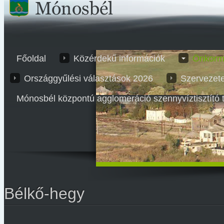
Főoldal
Közérdekű információk
Önkorm
Országgyűlési választások 2026
Szervezet
Mónosbél központú agglomeráció szennyvíztisztító 
Bélkő-hegy