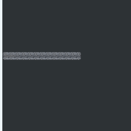
Vízkorlátozás Mónosbélben
PÁLYÁZATI KIÍRÁS 2026.
Hulladéknaptár-2026
Bursa Hungarica 2025
Sajtóközlemény
Facebook oldal