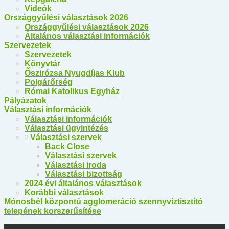
Videók
Országgyűlési választások 2026
Országgyűlési választások 2026
Általános választási információk
Szervezetek
Szervezetek
Könyvtár
Őszirózsa Nyugdíjas Klub
Polgárőrség
Római Katolikus Egyház
Pályázatok
Választási információk
Választási információk
Választási ügyintézés
Választási szervek
2
Back
Close
Választási szervek
Választási iroda
Választási bizottság
2024 évi általános választások
Korábbi választások
Mónosbél központú agglomeráció szennyvíztisztító
telepének korszerűsítése