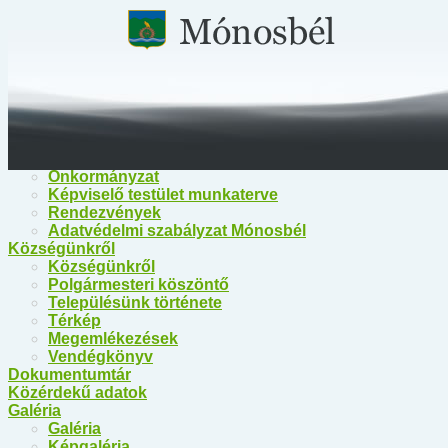
Főoldal
Közérdekű információk
Közérdekű információk
Egészségügy
Polgármesteri Hivatal Mónosbél
Közös Hivatal Bélapátfalva
Bélapátfalva Járási Hivatal
Önkormányzat
Önkormányzat
Képviselő testület munkaterve
Rendezvények
Adatvédelmi szabályzat Mónosbél
Községünkről
Községünkről
Polgármesteri köszöntő
Településünk története
Térkép
Megemlékezések
Vendégkönyv
Dokumentumtár
Közérdekű adatok
Galéria
Galéria
Képgaléria