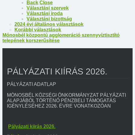
Back
Close
Választási szervek
Választási iroda
Választási bizottság
2024 évi általános választások
Korábbi választások
Mónosbél központú agglomeráció szennyvíztisztító
telepének korszerűsítése
PÁLYÁZATI KIÍRÁS 2026.
PÁLYÁZATI ADATLAP
MÓNOSBÉL KÖZSÉGI ÖNKORMÁNYZAT PÁLYÁZATI
ALAPJÁBÓL TÖRTÉNŐ PÉNZBELI TÁMOGATÁS
IGÉNYLÉSÉHEZ 2026. ÉVRE VONATKOZÓAN
Pályázati kiirás 2026.