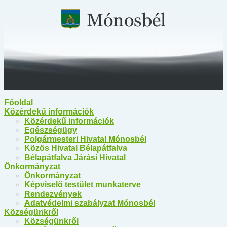
Főoldal
Közérdekű információk
Közérdekű információk
Egészségügy
Polgármesteri Hivatal Mónosbél
Közös Hivatal Bélapátfalva
Bélapátfalva Járási Hivatal
Önkormányzat
Önkormányzat
Képviselő testület munkaterve
Rendezvények
Adatvédelmi szabályzat Mónosbél
Községünkről
Községünkről