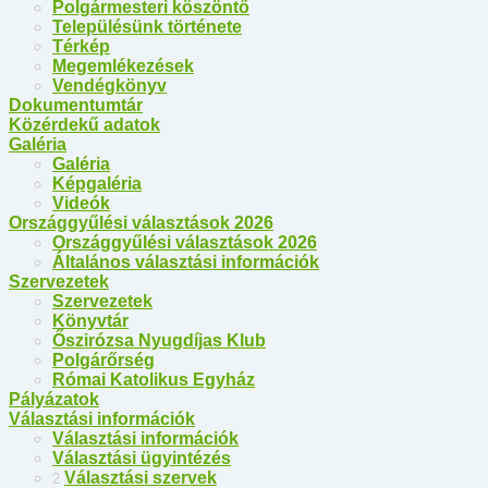
Polgármesteri köszöntő
Településünk története
Térkép
Megemlékezések
Vendégkönyv
Dokumentumtár
Közérdekű adatok
Galéria
Galéria
Képgaléria
Videók
Országgyűlési választások 2026
Országgyűlési választások 2026
Általános választási információk
Szervezetek
Szervezetek
Könyvtár
Őszirózsa Nyugdíjas Klub
Polgárőrség
Római Katolikus Egyház
Pályázatok
Választási információk
Választási információk
Választási ügyintézés
Választási szervek
2