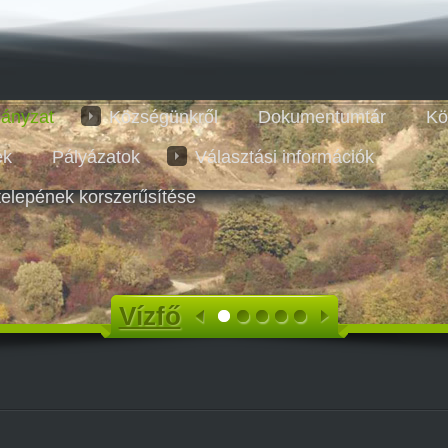
ányzat
Községünkről
Dokumentumtár
Kö
ek
Pályázatok
Választási információk
telepének korszerűsítése
Vízfő