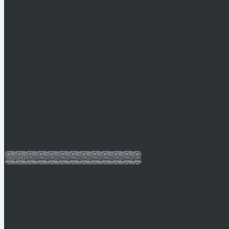
Legfrissebb hírek
Vízkorlátozás Mónosbélben
PÁLYÁZATI KIÍRÁS 2026.
Hulladéknaptár-2026
Bursa Hungarica 2025
Sajtóközlemény
Facebook oldal