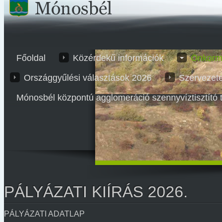
Főoldal
Közérdekű információk
Önkorm
Országgyűlési választások 2026
Szervezet
Mónosbél központú agglomeráció szennyvíztisztító 
PÁLYÁZATI KIÍRÁS 2026.
PÁLYÁZATI ADATLAP