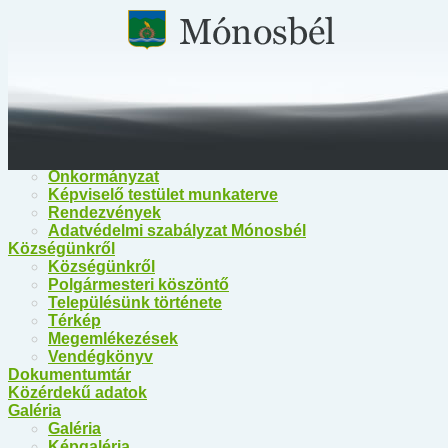
Főoldal
Közérdekű információk
Közérdekű információk
Egészségügy
Polgármesteri Hivatal Mónosbél
Közös Hivatal Bélapátfalva
Bélapátfalva Járási Hivatal
Önkormányzat
Önkormányzat
Képviselő testület munkaterve
Rendezvények
Adatvédelmi szabályzat Mónosbél
Községünkről
Községünkről
Polgármesteri köszöntő
Településünk története
Térkép
Megemlékezések
Vendégkönyv
Dokumentumtár
Közérdekű adatok
Galéria
Galéria
Képgaléria