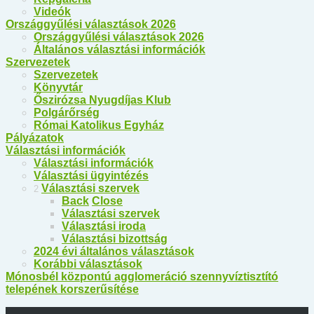
Videók
Országgyűlési választások 2026
Országgyűlési választások 2026
Általános választási információk
Szervezetek
Szervezetek
Könyvtár
Őszirózsa Nyugdíjas Klub
Polgárőrség
Római Katolikus Egyház
Pályázatok
Választási információk
Választási információk
Választási ügyintézés
Választási szervek
2
Back
Close
Választási szervek
Választási iroda
Választási bizottság
2024 évi általános választások
Korábbi választások
Mónosbél központú agglomeráció szennyvíztisztító
telepének korszerűsítése