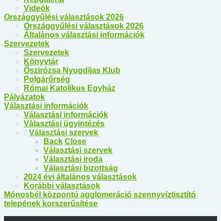
Videók
Országgyűlési választások 2026
Országgyűlési választások 2026
Általános választási információk
Szervezetek
Szervezetek
Könyvtár
Őszirózsa Nyugdíjas Klub
Polgárőrség
Római Katolikus Egyház
Pályázatok
Választási információk
Választási információk
Választási ügyintézés
Választási szervek
2
Back
Close
Választási szervek
Választási iroda
Választási bizottság
2024 évi általános választások
Korábbi választások
Mónosbél központú agglomeráció szennyvíztisztító
telepének korszerűsítése