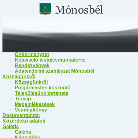
Főoldal
Közérdekű információk
Közérdekű információk
Egészségügy
Polgármesteri Hivatal Mónosbél
Közös Hivatal Bélapátfalva
Bélapátfalva Járási Hivatal
Önkormányzat
Önkormányzat
Képviselő testület munkaterve
Rendezvények
Adatvédelmi szabályzat Mónosbél
Községünkről
Községünkről
Polgármesteri köszöntő
Településünk története
Térkép
Megemlékezések
Vendégkönyv
Dokumentumtár
Közérdekű adatok
Galéria
Galéria
Képgaléria