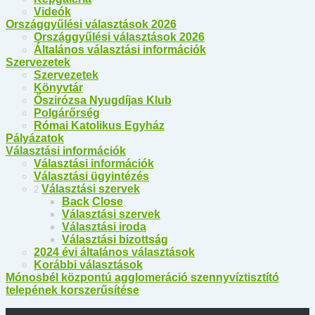
Videók
Országgyűlési választások 2026
Országgyűlési választások 2026
Általános választási információk
Szervezetek
Szervezetek
Könyvtár
Őszirózsa Nyugdíjas Klub
Polgárőrség
Római Katolikus Egyház
Pályázatok
Választási információk
Választási információk
Választási ügyintézés
Választási szervek
2
Back
Close
Választási szervek
Választási iroda
Választási bizottság
2024 évi általános választások
Korábbi választások
Mónosbél központú agglomeráció szennyvíztisztító
telepének korszerűsítése