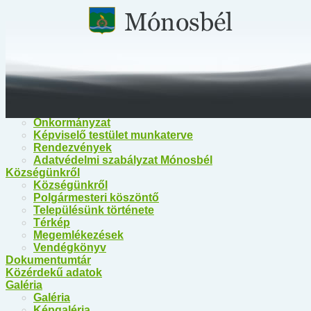
Főoldal
Közérdekű információk
Közérdekű információk
Egészségügy
Polgármesteri Hivatal Mónosbél
Közös Hivatal Bélapátfalva
Bélapátfalva Járási Hivatal
Önkormányzat
Önkormányzat
Képviselő testület munkaterve
Rendezvények
Adatvédelmi szabályzat Mónosbél
Községünkről
Községünkről
Polgármesteri köszöntő
Településünk története
Térkép
Megemlékezések
Vendégkönyv
Dokumentumtár
Közérdekű adatok
Galéria
Galéria
Képgaléria