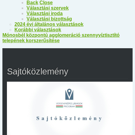
Back
Close
Választási szervek
Választási iroda
Választási bizottság
2024 évi általános választások
Korábbi választások
Mónosbél központú agglomeráció szennyvíztisztító
telepének korszerűsítése
Sajtóközlemény