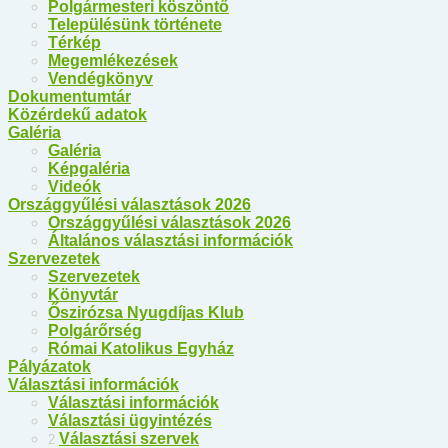
Polgármesteri köszöntő
Településünk története
Térkép
Megemlékezések
Vendégkönyv
Dokumentumtár
Közérdekű adatok
Galéria
Galéria
Képgaléria
Videók
Országgyűlési választások 2026
Országgyűlési választások 2026
Általános választási információk
Szervezetek
Szervezetek
Könyvtár
Őszirózsa Nyugdíjas Klub
Polgárőrség
Római Katolikus Egyház
Pályázatok
Választási információk
Választási információk
Választási ügyintézés
Választási szervek
2