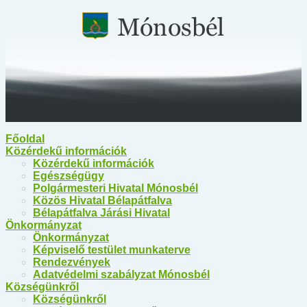
Főoldal
Közérdekű információk
Közérdekű információk
Egészségügy
Polgármesteri Hivatal Mónosbél
Közös Hivatal Bélapátfalva
Bélapátfalva Járási Hivatal
Önkormányzat
Önkormányzat
Képviselő testület munkaterve
Rendezvények
Adatvédelmi szabályzat Mónosbél
Községünkről
Községünkről