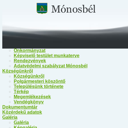
Főoldal
Közérdekű információk
Közérdekű információk
Egészségügy
Polgármesteri Hivatal Mónosbél
Közös Hivatal Bélapátfalva
Bélapátfalva Járási Hivatal
Önkormányzat
Önkormányzat
Képviselő testület munkaterve
Rendezvények
Adatvédelmi szabályzat Mónosbél
Községünkről
Községünkről
Polgármesteri köszöntő
Településünk története
Térkép
Megemlékezések
Vendégkönyv
Dokumentumtár
Közérdekű adatok
Galéria
Galéria
Képgaléria