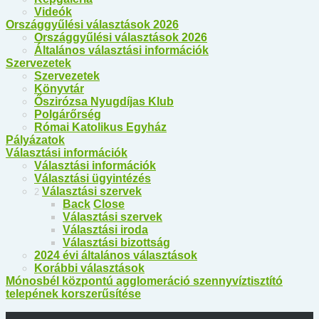
Videók
Országgyűlési választások 2026
Országgyűlési választások 2026
Általános választási információk
Szervezetek
Szervezetek
Könyvtár
Őszirózsa Nyugdíjas Klub
Polgárőrség
Római Katolikus Egyház
Pályázatok
Választási információk
Választási információk
Választási ügyintézés
Választási szervek
2
Back
Close
Választási szervek
Választási iroda
Választási bizottság
2024 évi általános választások
Korábbi választások
Mónosbél központú agglomeráció szennyvíztisztító
telepének korszerűsítése