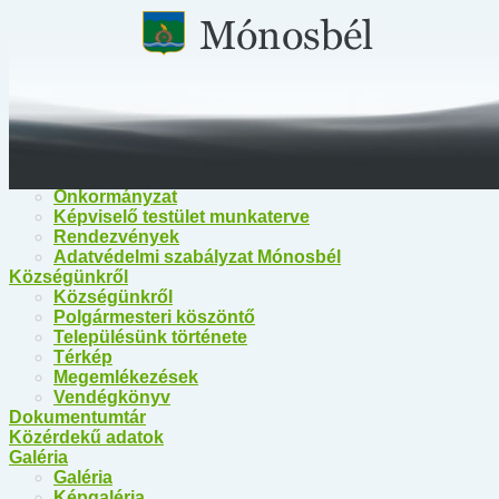
Főoldal
Közérdekű információk
Közérdekű információk
Egészségügy
Polgármesteri Hivatal Mónosbél
Közös Hivatal Bélapátfalva
Bélapátfalva Járási Hivatal
Önkormányzat
Önkormányzat
Képviselő testület munkaterve
Rendezvények
Adatvédelmi szabályzat Mónosbél
Községünkről
Községünkről
Polgármesteri köszöntő
Településünk története
Térkép
Megemlékezések
Vendégkönyv
Dokumentumtár
Közérdekű adatok
Galéria
Galéria
Képgaléria