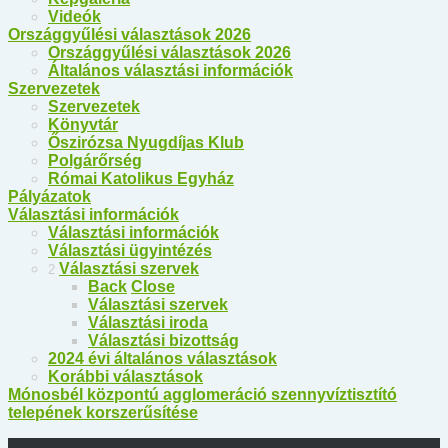
Videók
Országgyűlési választások 2026
Országgyűlési választások 2026
Általános választási információk
Szervezetek
Szervezetek
Könyvtár
Őszirózsa Nyugdíjas Klub
Polgárőrség
Római Katolikus Egyház
Pályázatok
Választási információk
Választási információk
Választási ügyintézés
Választási szervek
2
Back
Close
Választási szervek
Választási iroda
Választási bizottság
2024 évi általános választások
Korábbi választások
Mónosbél központú agglomeráció szennyvíztisztító
telepének korszerűsítése