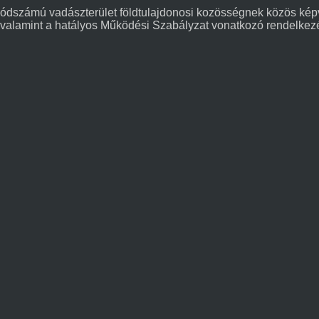
ódszámú vadászterület földtulajdonosi kozösségnek közös képvi
), valamint a hatályos Működési Szabályzat vonatkozó rendelkez