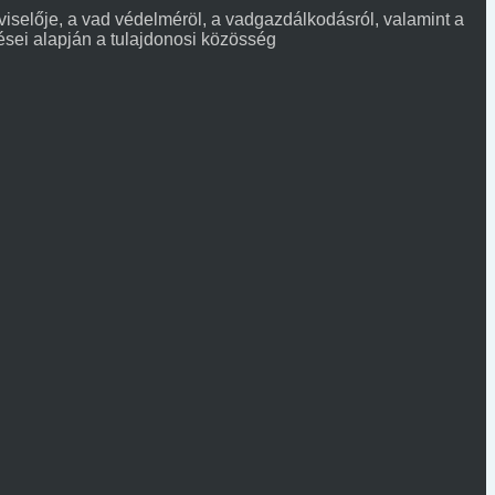
selője, a vad védelméröl, a vadgazdálkodásról, valamint a
ései alapján a tulajdonosi közösség