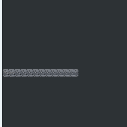
Legfrissebb hírek
Vízkorlátozás Mónosbélben
PÁLYÁZATI KIÍRÁS 2026.
Hulladéknaptár-2026
Bursa Hungarica 2025
Sajtóközlemény
Facebook oldal