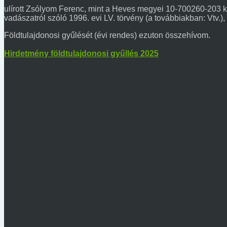
ulírott Zsólyom Ferenc, mint a Heves megyei 10-700260-203 k
vadászatról szóló 1996. evi LV. törvény (a továbbiakban: Vtv.
Földtulajdonosi gyűlését (évi rendes) ezuton összehívom.
Hirdetmény földtulajdonosi gyűllés 2025
Kép találomra