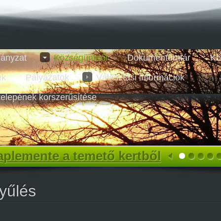
ányzat
Községünkről
Dokumentumtár
Kö
ek
Pályázatok
Választási információk
telepének korszerűsítése
plemente a temető kertből
yűlés