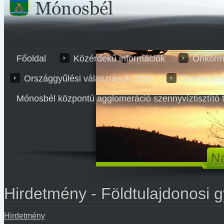
Főoldal
Közérdekű információk
Önkorm
Országgyűlési választások 2026
Szervezet
Mónosbél központú agglomeráció szennyvíztisztító 
Na
Hirdetmény - Földtulajdonosi g
Hirdetmény