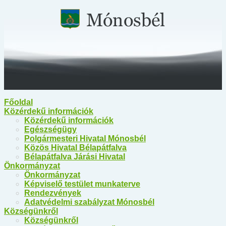
Főoldal
Közérdekű információk
Közérdekű információk
Egészségügy
Polgármesteri Hivatal Mónosbél
Közös Hivatal Bélapátfalva
Bélapátfalva Járási Hivatal
Önkormányzat
Önkormányzat
Képviselő testület munkaterve
Rendezvények
Adatvédelmi szabályzat Mónosbél
Községünkről
Községünkről