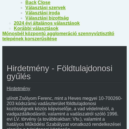
Back
Close
Választási szervek
Választási iroda
Választási bizottság
2024 évi általános választások
Korábbi választások
Mónosbél központú agglomeráció szennyvíztisztító
telepének korszerűsítése
Hirdetmény - Földtulajdonosi
gyűlés
Hirdetmény
ulírott Zsólyom Ferenc, mint a Heves megyei 10-700260-
203 kódszámú vadászterület földtulajdonosi
kozösségnek közös képviselője, a vad védelméröl, a
vadgazdálkodásról, valamint a vadászatról szóló 1996.
evi LV. törvény (a továbbiakban: Vtv.), valamint a
hatályos Működési Szabályzat vonatkozó rendelkezései