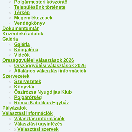
Polgármesteri köszöntő
Településünk története
Térkép
Megemlékezések
Vendégkönyv
Dokumentumtár
Közérdekű adatok
Galéria
Galéria
Képgaléria
Videók
Országgyűlési választások 2026
Országgyűlési választások 2026
Általános választási információk
Szervezetek
Szervezetek
Könyvtár
Őszirózsa Nyugdíjas Klub
Polgárőrség
Római Katolikus Egyház
Pályázatok
Választási információk
Választási információk
Választási ügyintézés
Választási szervek
2