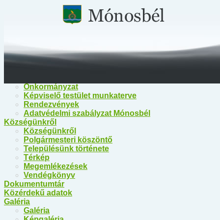
Főoldal
Közérdekű információk
Közérdekű információk
Egészségügy
Polgármesteri Hivatal Mónosbél
Közös Hivatal Bélapátfalva
Bélapátfalva Járási Hivatal
Önkormányzat
Önkormányzat
Képviselő testület munkaterve
Rendezvények
Adatvédelmi szabályzat Mónosbél
Községünkről
Községünkről
Polgármesteri köszöntő
Településünk története
Térkép
Megemlékezések
Vendégkönyv
Dokumentumtár
Közérdekű adatok
Galéria
Galéria
Képgaléria