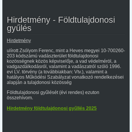
Hirdetmény - Földtulajdonosi
gyűlés
Hirdetmény
ulírott Zsólyom Ferenc, mint a Heves megyei 10-700260-
203 kódszámú vadászterület földtulajdonosi
kozösségnek közös képviselője, a vad védelméröl, a
vadgazdálkodásról, valamint a vadászatról szóló 1996.
evi LV. törvény (a továbbiakban: Vtv.), valamint a
hatályos Működési Szabályzat vonatkozó rendelkezései
alapján a tulajdonosi közösség
Földtulajdonosi gyűlését (évi rendes) ezuton
összehívom.
Hirdetmény földtulajdonosi gyűllés 2025