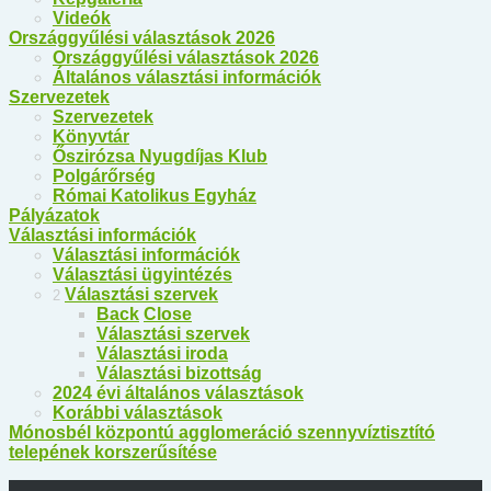
Videók
Országgyűlési választások 2026
Országgyűlési választások 2026
Általános választási információk
Szervezetek
Szervezetek
Könyvtár
Őszirózsa Nyugdíjas Klub
Polgárőrség
Római Katolikus Egyház
Pályázatok
Választási információk
Választási információk
Választási ügyintézés
Választási szervek
2
Back
Close
Választási szervek
Választási iroda
Választási bizottság
2024 évi általános választások
Korábbi választások
Mónosbél központú agglomeráció szennyvíztisztító
telepének korszerűsítése