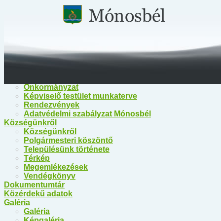
Főoldal
Közérdekű információk
Közérdekű információk
Egészségügy
Polgármesteri Hivatal Mónosbél
Közös Hivatal Bélapátfalva
Bélapátfalva Járási Hivatal
Önkormányzat
Önkormányzat
Képviselő testület munkaterve
Rendezvények
Adatvédelmi szabályzat Mónosbél
Községünkről
Községünkről
Polgármesteri köszöntő
Településünk története
Térkép
Megemlékezések
Vendégkönyv
Dokumentumtár
Közérdekű adatok
Galéria
Galéria
Képgaléria