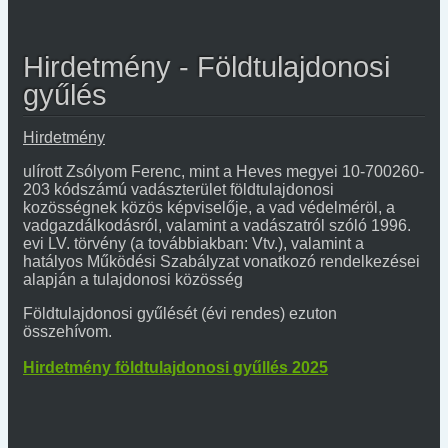
Hirdetmény - Földtulajdonosi
gyűlés
Hirdetmény
ulírott Zsólyom Ferenc, mint a Heves megyei 10-700260-
203 kódszámú vadászterület földtulajdonosi
kozösségnek közös képviselője, a vad védelméröl, a
vadgazdálkodásról, valamint a vadászatról szóló 1996.
evi LV. törvény (a továbbiakban: Vtv.), valamint a
hatályos Működési Szabályzat vonatkozó rendelkezései
alapján a tulajdonosi közösség
Földtulajdonosi gyűlését (évi rendes) ezuton
összehívom.
Hirdetmény földtulajdonosi gyűllés 2025