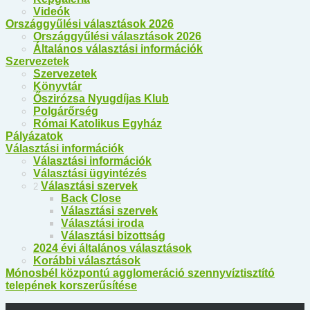
Videók
Országgyűlési választások 2026
Országgyűlési választások 2026
Általános választási információk
Szervezetek
Szervezetek
Könyvtár
Őszirózsa Nyugdíjas Klub
Polgárőrség
Római Katolikus Egyház
Pályázatok
Választási információk
Választási információk
Választási ügyintézés
Választási szervek
2
Back
Close
Választási szervek
Választási iroda
Választási bizottság
2024 évi általános választások
Korábbi választások
Mónosbél központú agglomeráció szennyvíztisztító
telepének korszerűsítése