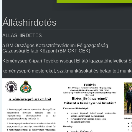
Álláshirdetés
ÁLLÁSHIRDETÉS
a BM Országos Katasztrófavédelmi Főigazgatóság
Gazdasági Ellátó Központ (BM OKF GEK)
Kéményseprő-ipari Tevékenységet Ellátó Igazgatóhelyettesi S
kéményseprő mestereket, szakmunkásokat és betanított munk