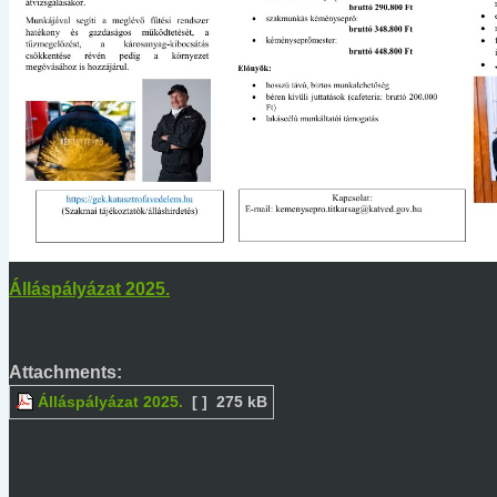
Álláspályázat 2025.
Attachments:
Álláspályázat 2025.
[ ]
275 kB
Kép találomra