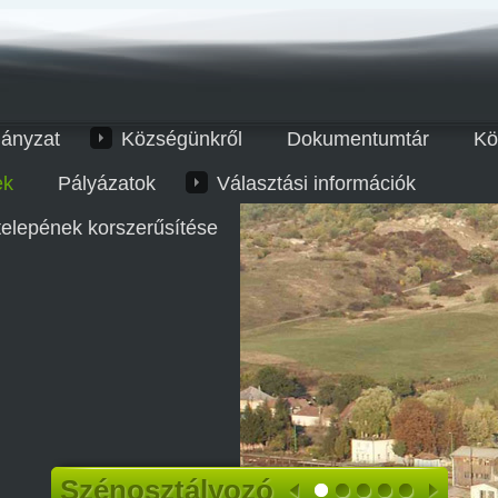
ányzat
Községünkről
Dokumentumtár
Kö
ek
Pályázatok
Választási információk
telepének korszerűsítése
Szénosztályozó