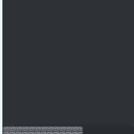
Legfrissebb hírek
Vízkorlátozás Mónosbélben
PÁLYÁZATI KIÍRÁS 2026.
Hulladéknaptár-2026
Bursa Hungarica 2025
Sajtóközlemény