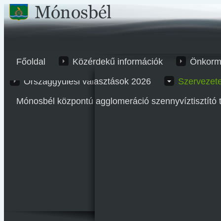
Főoldal
Közérdekű információk
Önkorm
Országgyűlési választások 2026
Szervezet
Mónosbél központú agglomeráció szennyvíztisztító 