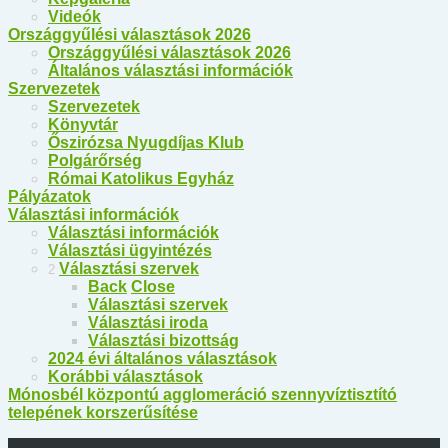
Videók
Országgyűlési választások 2026
Országgyűlési választások 2026
Általános választási információk
Szervezetek
Szervezetek
Könyvtár
Őszirózsa Nyugdíjas Klub
Polgárőrség
Római Katolikus Egyház
Pályázatok
Választási információk
Választási információk
Választási ügyintézés
Választási szervek
2
Back
Close
Választási szervek
Választási iroda
Választási bizottság
2024 évi általános választások
Korábbi választások
Mónosbél központú agglomeráció szennyvíztisztító
telepének korszerűsítése