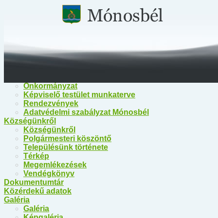
Főoldal
Közérdekű információk
Közérdekű információk
Egészségügy
Polgármesteri Hivatal Mónosbél
Közös Hivatal Bélapátfalva
Bélapátfalva Járási Hivatal
Önkormányzat
Önkormányzat
Képviselő testület munkaterve
Rendezvények
Adatvédelmi szabályzat Mónosbél
Községünkről
Községünkről
Polgármesteri köszöntő
Településünk története
Térkép
Megemlékezések
Vendégkönyv
Dokumentumtár
Közérdekű adatok
Galéria
Galéria
Képgaléria