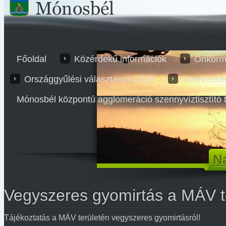
Főoldal
Közérdekű információk
Önkorm
Országgyűlési választások 2026
Szervezet
Mónosbél központú agglomeráció szennyvíztisztító 
Na
Vegyszeres gyomirtás a MÁV t
Tájékoztatás a MÁV területén vegyszeres gyomirtásról!