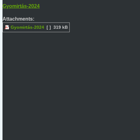
Gyomirtás-2024
Attachments:
Gyomirtás-2024
[ ]
319 kB
Kép találomra
Legfrissebb hírek