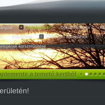
ányzat
Községünkről
Dokumentumtár
Kö
ek
Pályázatok
Választási információk
telepének korszerűsítése
plemente a temető kertből
erületén!