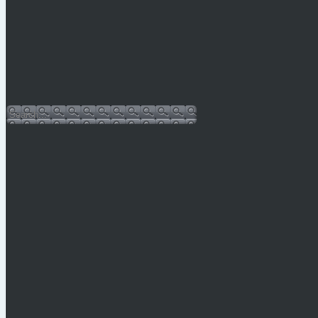
Vízkorlátozás Mónosbélben
PÁLYÁZATI KIÍRÁS 2026.
Hulladéknaptár-2026
Bursa Hungarica 2025
Sajtóközlemény
Facebook oldal